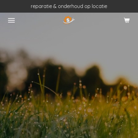
reparatie & onderhoud op locatie
Ga
direct
naar
de
hoofdinhoud