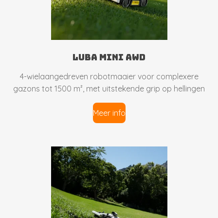
luba mini awd
4-wielaangedreven robotmaaier voor complexere
gazons tot 1500 m², met uitstekende grip op hellingen
Meer info