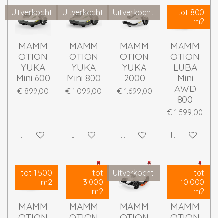
Uitverkocht
Uitverkocht
Uitverkocht
tot 800
m2
MAMM
MAMM
MAMM
MAMM
OTION
OTION
OTION
OTION
YUKA
YUKA
YUKA
LUBA
Mini 600
Mini 800
2000
Mini
AWD
€ 899,00
€ 1.099,00
€ 1.699,00
800
€ 1.599,00
Houd mij op de hoogte
Houd mij op de hoogte
Houd mij op de hoogte
In winkelwag
tot 1.500
tot
Uitverkocht
tot
m2
3.000
10.000
m2
m2
MAMM
MAMM
MAMM
MAMM
OTION
OTION
OTION
OTION