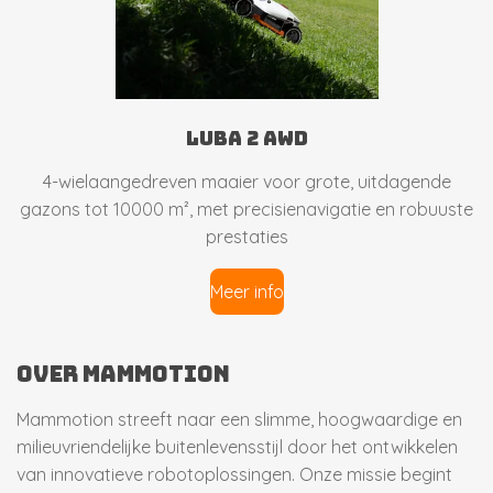
luba 2 awd
4-wielaangedreven maaier voor grote, uitdagende
gazons tot 10000 m², met precisienavigatie en robuuste
prestaties
Meer info
Over mammotion
Mammotion streeft naar een slimme, hoogwaardige en
milieuvriendelijke buitenlevensstijl door het ontwikkelen
van innovatieve robotoplossingen. Onze missie begint