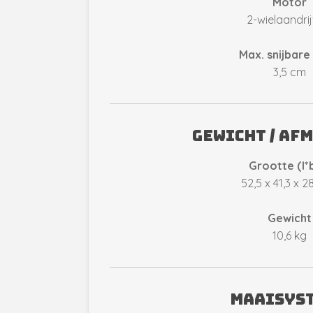
Motor
2-wielaandrij
Max. snijbare
3,5 cm
Gewicht / af
Grootte (l*
52,5 x 41,3 x 2
Gewicht
10,6 kg
Maaisys