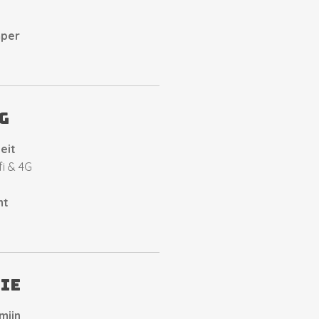
mper
g
eit
i & 4G
ht
ie
mijn