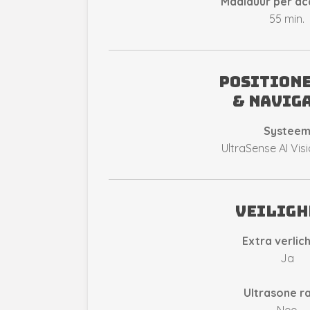
Maaiduur per ac
55 min.
position
& navig
Systee
UltraSense AI Vis
veiligh
Extra verlic
Ja
Ultrasone r
Nee