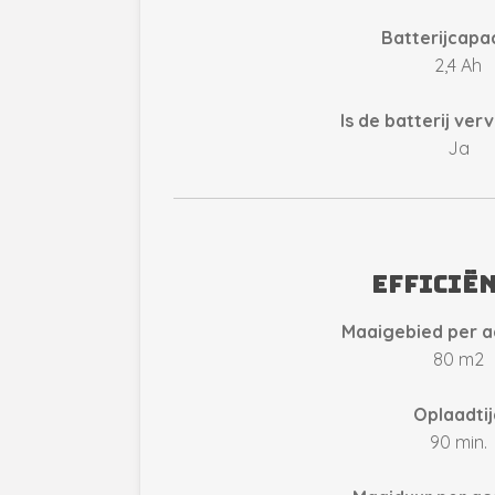
Batterijcapac
2,4 Ah
Is de batterij ve
Ja
Efficië
Maaigebied per a
80 m2
Oplaadtij
90 min.