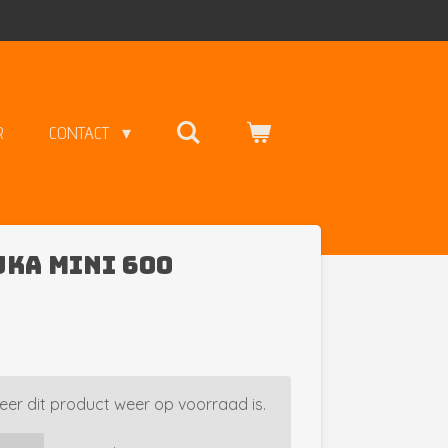
R
CONTACT
KA Mini 600
er dit product weer op voorraad is.