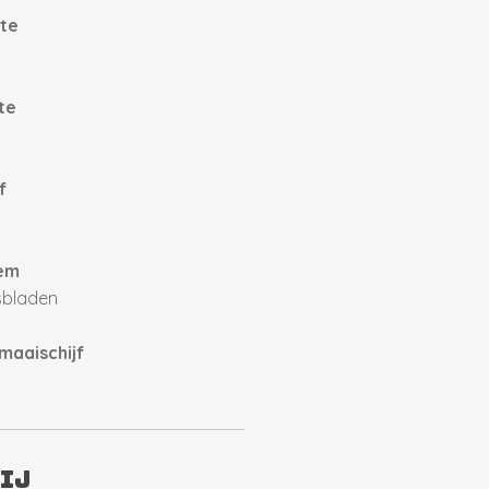
te
te
f
em
sbladen
aaischijf
ij