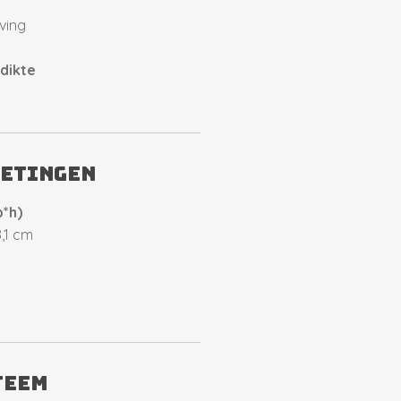
ving
 dikte
metingen
b*h)
8,1 cm
teem