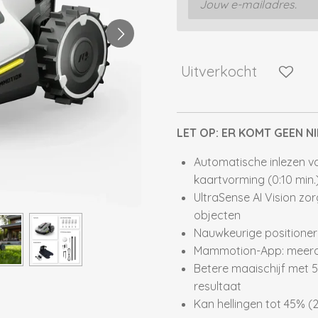
Uitverkocht
LET OP: ER KOMT
GEEN
NI
Automatische inlezen v
kaartvorming (0:10 min.
UltraSense AI Vision zo
objecten
Nauwkeurige positione
Mammotion-App: meerde
Betere maaischijf met 5
resultaat
Kan hellingen tot 45% (