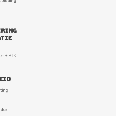
culading
ering
atie
m
ion + RTK
eid
hting
adar