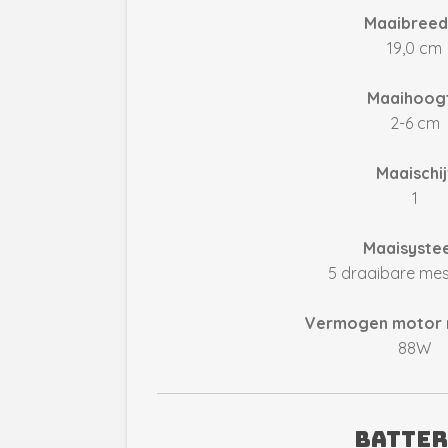
Maaibreed
19,0 cm
Maaihoog
2-6 cm
Maaischij
1
Maaisyste
5 draaibare me
Vermogen motor m
88W
Batter