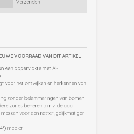
Verzenden
EUWE VOORRAAD VAN DIT ARTIKEL
an een oppervlakte met AI-
)
rgt voor het ontwijken en herkennen van
ring zonder belemmeringen van bomen
re zones beheren d.m.v. de app
 messen voor een netter, gelijkmatiger
24°) maaien