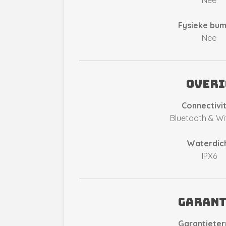
Fysieke bu
Nee
overi
Connectivit
Bluetooth & Wif
Waterdic
IPX6
Garant
Garantieter