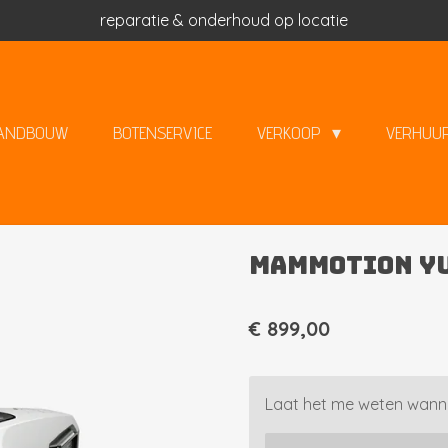
reparatie & onderhoud op locatie
ANDBOUW
BOTENSERVICE
VERKOOP
VERHUU
MAMMOTION YU
€ 899,00
Laat het me weten wanne