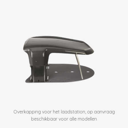
Overkapping voor het laadstation, op aanvraag
beschikbaar voor alle modellen