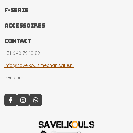
F-Serie
accessoires
contact
+31 6 40 79 10 89
info@savelkoulsmechanisatie.nl
Berlicum
F
I
W
a
n
h
c
s
a
e
t
t
b
a
s
o
g
A