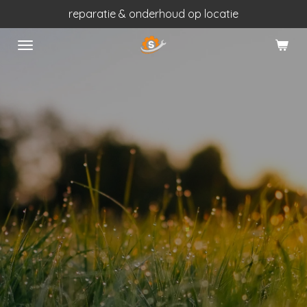
reparatie & onderhoud op locatie
Ga
direct
naar
de
hoofdinhoud