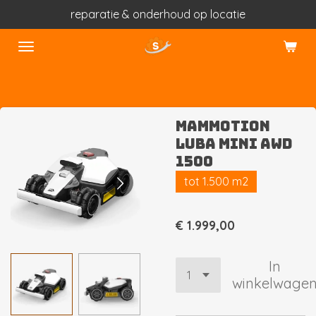
reparatie & onderhoud op locatie
Ga
direct
naar
de
hoofdinhoud
MAMMOTION
LUBA Mini AWD
1500
tot 1.500 m2
€ 1.999,00
In
winkelwage