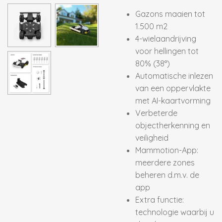
Gazons maaien tot
1.500 m2
4-wielaandrijving
voor hellingen tot
80% (38°)
Automatische inlezen
van een oppervlakte
met AI-kaartvorming
Verbeterde
objectherkenning en
veiligheid
Mammotion-App:
meerdere zones
beheren d.m.v. de
app
Extra functie:
technologie waarbij u