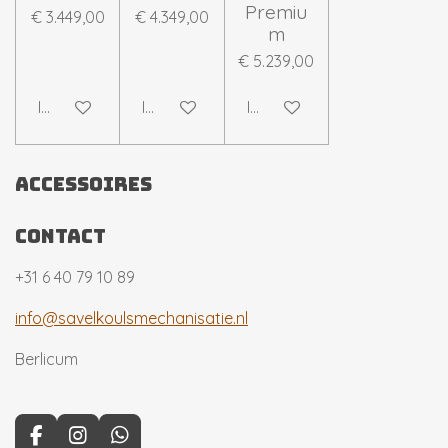
Premiu
€ 3.449,00
€ 4.349,00
m
€ 5.239,00
In winkelwagen
In winkelwagen
In winkelwagen
accessoires
contact
+31 6 40 79 10 89
info@savelkoulsmechanisatie.nl
Berlicum
F
I
W