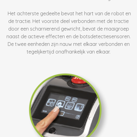
Het achterste gedeelte bevat het hart van de robot en
de tractie. Het voorste deel verbonden met de tractie
door een scharnierend gewricht, bevat de maaigroep
naast de actieve effecten en de botsdetectiesensoren.
De twee eenheden zijn nauw met elkaar verbonden en
tegelijkertijd onafhankelijk van elkaar.