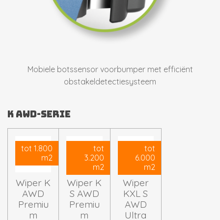
Mobiele botssensor voorbumper met efficiënt
obstakeldetectiesysteem
K AWD-Serie
tot 1.800
tot
tot
m2
3.200
6.000
m2
m2
Wiper K
Wiper K
Wiper
AWD
S AWD
KXL S
Premiu
Premiu
AWD
m
m
Ultra