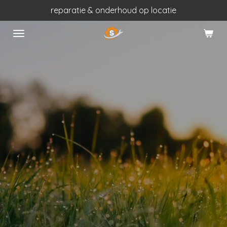
reparatie & onderhoud op locatie
Ga
direct
naar
de
hoofdinhoud