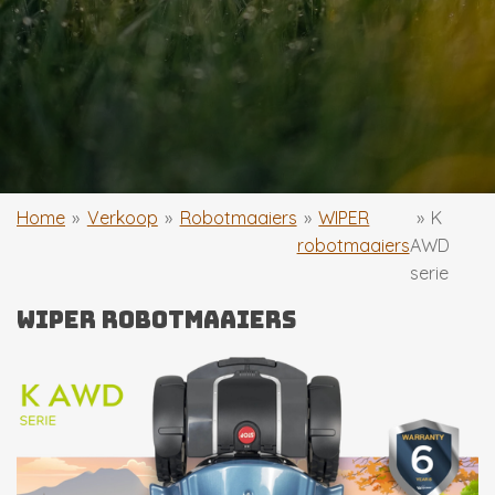
Home
»
Verkoop
»
Robotmaaiers
»
WIPER
»
K
robotmaaiers
AWD
serie
wiper robotmaaiers