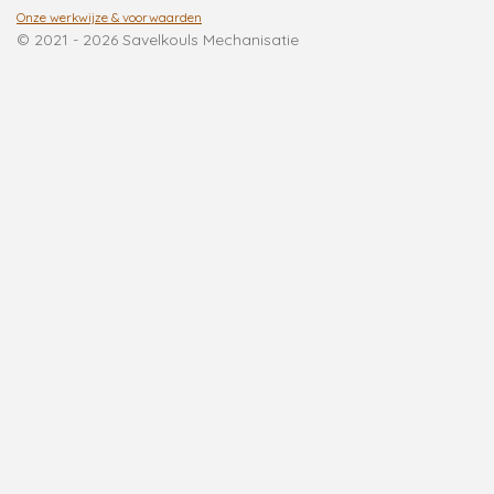
k
a
p
Onze werkwijze & voorwaarden
m
© 2021 - 2026 Savelkouls Mechanisatie