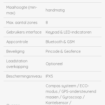
Maaihoogte (min-
handmatig
max)
Max. aantal zones
8
Gebruikers interface
Keypad & LED-indicatoren
Appcontrole
Bluetooth & GSM
Beveiliging
Pincode & Geofence
Laadstation
Optioneel
overkapping
Beschermingsniveau
IPX5
Compas systeem / ECO-
modus / GPS-ondersteunend
maaien / Gyroscoop /
Kantelsensor /