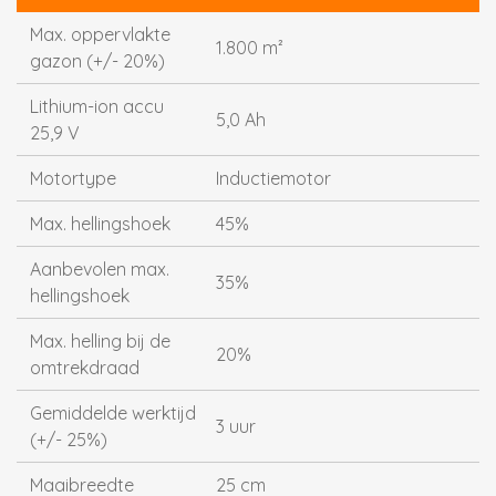
Max. oppervlakte
1.800 m²
gazon (+/- 20%)
Lithium-ion accu
5,0 Ah
25,9 V
Motortype
Inductiemotor
Max. hellingshoek
45%
Aanbevolen max.
35%
hellingshoek
Max. helling bij de
20%
omtrekdraad
Gemiddelde werktijd
3 uur
(+/- 25%)
Maaibreedte
25 cm