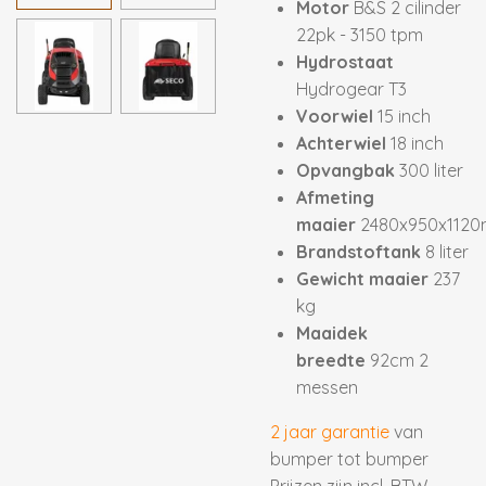
Motor
B&S 2 cilinder
22pk - 3150 tpm
Hydrostaat
Hydrogear T3
Voorwiel
15 inch
Achterwiel
18 inch
Opvangbak
300 liter
Afmeting
maaier
2480x950x112
Brandstoftank
8 liter
Gewicht maaier
237
kg
Maaidek
breedte
92cm 2
messen
2 jaar garantie
van
bumper tot bumper