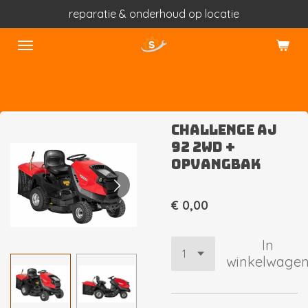
reparatie & onderhoud op locatie
Ga
direct
naar
de
hoofdinhoud
Challenge AJ
92 2WD +
opvangbak
€ 0,00
In
winkelwage