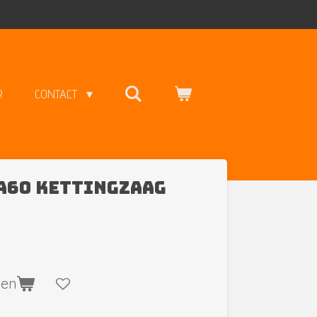
R
CONTACT
A60 kettingzaag
gen