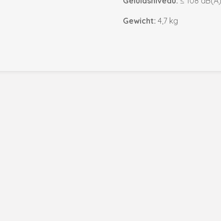
Geluidsniveau:
≤ 108 dB(A)
Gewicht:
4,7 kg