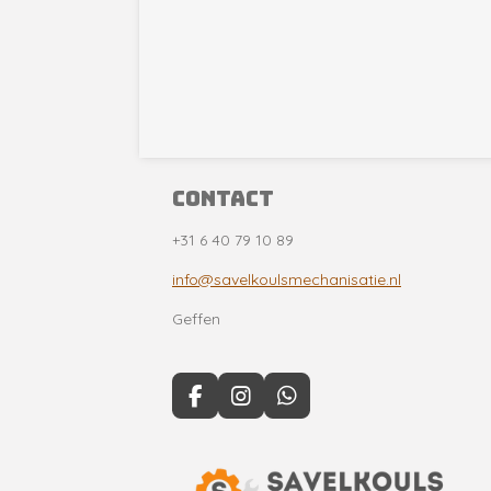
contact
+31 6 40 79 10 89
info@savelkoulsmechanisatie.nl
Geffen
F
I
W
a
n
h
c
s
a
e
t
t
b
a
s