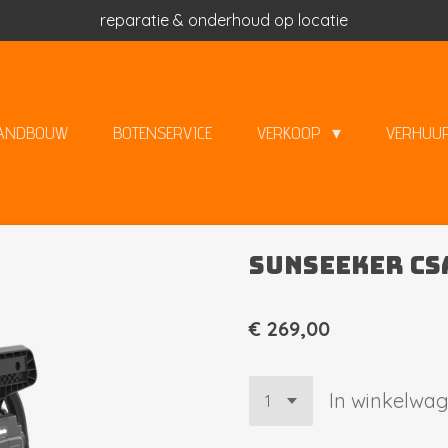
reparatie & onderhoud op locatie
ANDBOUW
BOTENSERVICE
VERKOOP
VERHUU
Sunseeker CS
€ 269,00
In winkelwa