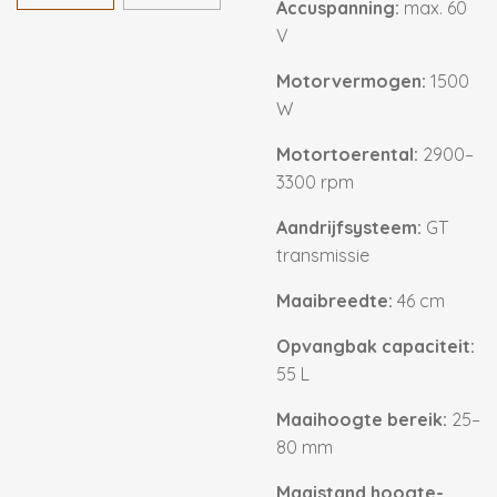
Accuspanning:
max. 60
V
Motorvermogen:
1500
W
Motortoerental:
2900–
3300 rpm
Aandrijfsysteem:
GT
transmissie
Maaibreedte:
46 cm
Opvangbak capaciteit:
55 L
Maaihoogte bereik:
25–
80 mm
Maaistand hoogte-