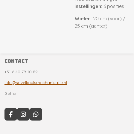
instellingen:
6 posities
Wielen:
20 cm (voor) /
25 cm (achter)
contact
+31 6 40 79 10 89
info@savelkoulsmechanisatie.nl
Geffen
F
I
W
a
n
h
c
s
a
e
t
t