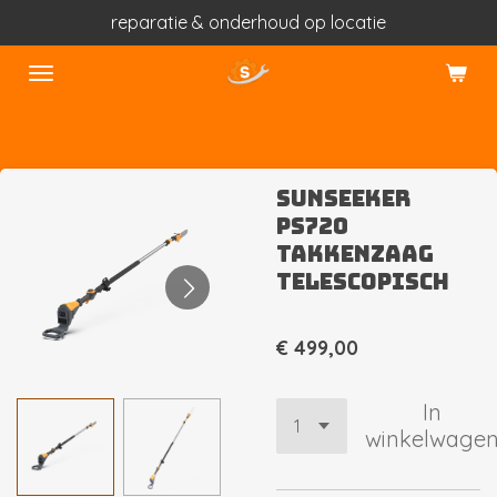
reparatie & onderhoud op locatie
Ga
direct
naar
de
hoofdinhoud
Sunseeker
PS720
takkenzaag
telescopisch
€ 499,00
In
winkelwage