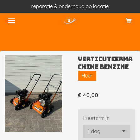
reparatie & onderhoud op locatie
Ga
direct
naar
de
hoofdinhoud
Verticuteerma
chine benzine
Huur
€ 40,00
Huurtermijn