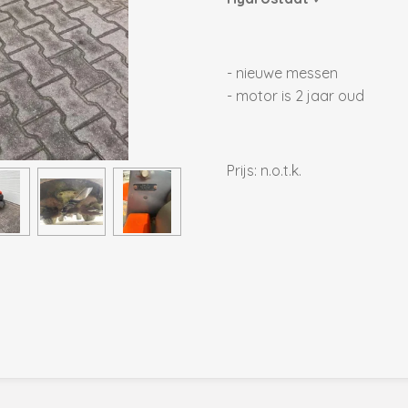
- nieuwe messen
- motor is 2 jaar oud
Prijs: n.o.t.k.