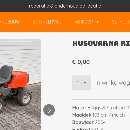
reparatie & onderhoud op locatie
ANDBOUW
BOTENSERVICE
VERKOOP
VERHUU
HUSQVARNA Ri
€ 0,00
In winkelwa
Motor
Briggs & Stratton 11
Maaidek
103 cm / mulch
Bouwjaar
2004
Hydrostaat
✓