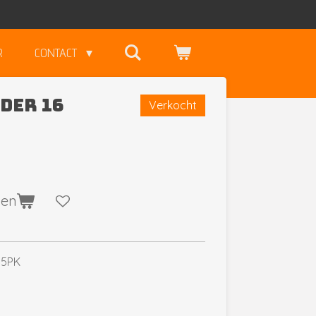
R
CONTACT
der 16
Verkocht
gen
.5PK